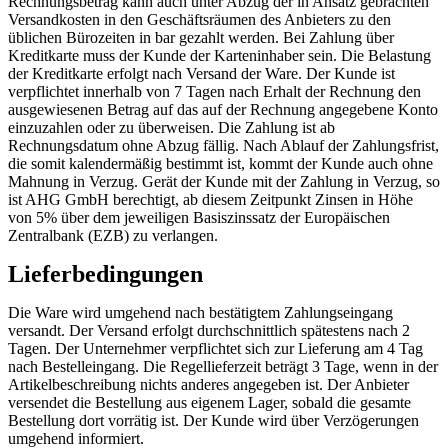
Rechnungsbetrag kann auch unter Abzug der in Ansatz gebrachten
Versandkosten in den Geschäftsräumen des Anbieters zu den
üblichen Bürozeiten in bar gezahlt werden. Bei Zahlung über
Kreditkarte muss der Kunde der Karteninhaber sein. Die Belastung
der Kreditkarte erfolgt nach Versand der Ware. Der Kunde ist
verpflichtet innerhalb von 7 Tagen nach Erhalt der Rechnung den
ausgewiesenen Betrag auf das auf der Rechnung angegebene Konto
einzuzahlen oder zu überweisen. Die Zahlung ist ab
Rechnungsdatum ohne Abzug fällig. Nach Ablauf der Zahlungsfrist,
die somit kalendermäßig bestimmt ist, kommt der Kunde auch ohne
Mahnung in Verzug. Gerät der Kunde mit der Zahlung in Verzug, so
ist AHG GmbH berechtigt, ab diesem Zeitpunkt Zinsen in Höhe
von 5% über dem jeweiligen Basiszinssatz der Europäischen
Zentralbank (EZB) zu verlangen.
Lieferbedingungen
Die Ware wird umgehend nach bestätigtem Zahlungseingang
versandt. Der Versand erfolgt durchschnittlich spätestens nach 2
Tagen. Der Unternehmer verpflichtet sich zur Lieferung am 4 Tag
nach Bestelleingang. Die Regellieferzeit beträgt 3 Tage, wenn in der
Artikelbeschreibung nichts anderes angegeben ist. Der Anbieter
versendet die Bestellung aus eigenem Lager, sobald die gesamte
Bestellung dort vorrätig ist. Der Kunde wird über Verzögerungen
umgehend informiert.